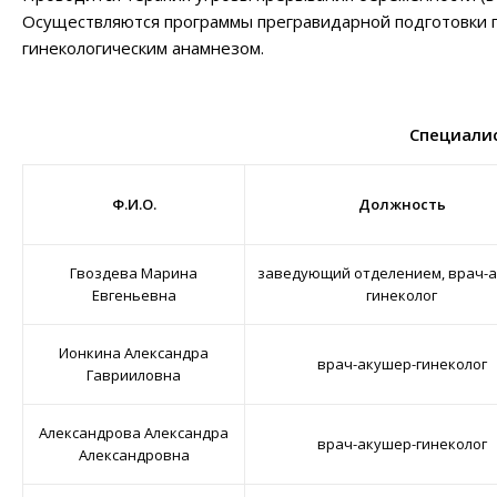
Осуществляются программы прегравидарной подготовки
гинекологическим анамнезом.
Специали
Ф.И.О.
Должность
Гвоздева Марина
заведующий отделением, врач-а
Евгеньевна
гинеколог
Ионкина Александра
врач-акушер-гинеколог
Гаврииловна
Александрова Александра
врач-акушер-гинеколог
Александровна