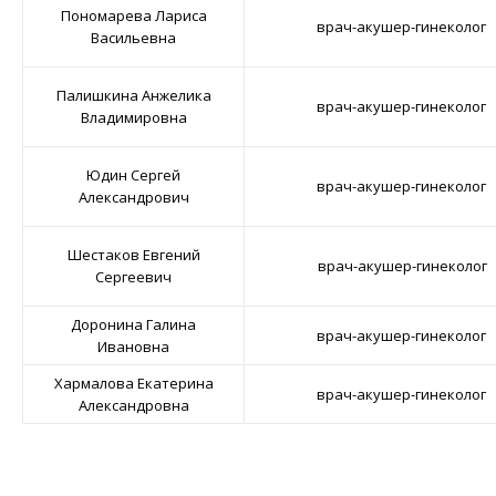
Пономарева Лариса
врач-акушер-гинеколог
Васильевна
Палишкина Анжелика
врач-акушер-гинеколог
Владимировна
Юдин Сергей
врач-акушер-гинеколог
Александрович
Шестаков Евгений
врач-акушер-гинеколог
Сергеевич
Доронина Галина
врач-акушер-гинеколог
Ивановна
Хармалова Екатерина
врач-акушер-гинеколог
Александровна