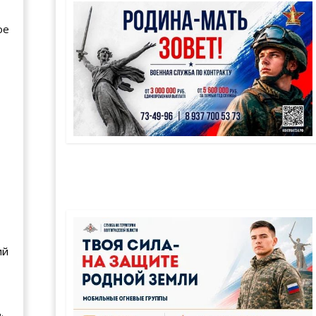
ое
ий
.