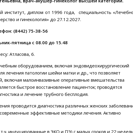
еньевна, врач-акушер-гинеколог высшей категории.
й институт, диплом от 1996 года, специальность «Лечебн
ерство и гинекология» до 27.12.2027.
фон: (8442) 75-38-56
ник-пятница с 08.00 до 15.48
су: Атласова, 6.
чебным оборудованием, включая эндовидеохирургический
ля лечения патологии шейки матки и др., что позволяет
й, включая малоинвазивные оперативные вмешательства
вляется быстрое восстановление пациенток; проводятся
гностика и лечение трубного бесплодия.
ления проводится диагностика различных женских заболеван
 современные эффективные методики лечения. Активно
.ч. индуцированные в ЭКО и ПЭ) с малых сроков и 22 недель