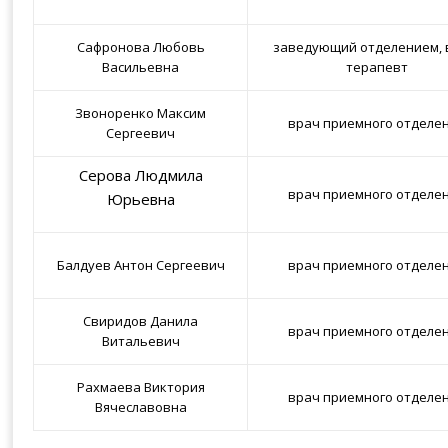
Сафронова Любовь
заведующий отделением, 
Васильевна
терапевт
Звоноренко Максим
врач приемного отделе
Сергеевич
Серова Людмила
врач приемного отделе
Юрьевна
Балдуев Антон Сергеевич
врач приемного отделе
Свиридов Данила
врач приемного отделе
Витальевич
Рахмаева Виктория
врач приемного отделе
Вячеславовна