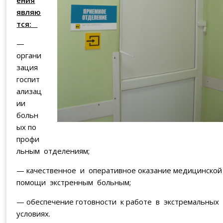
ения
являю
тся:
—
органи
зация
госпит
ализац
ии
больн
ых по
профи
льным отделениям;
— качественное и оперативное оказание медицинско
помощи экстренным больным;
— обеспечение готовности к работе в экстремальных
условиях.