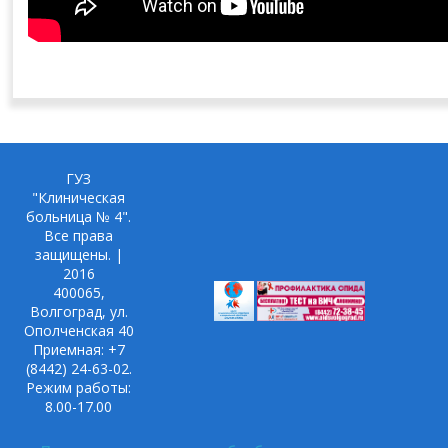
ГУЗ
"Клиническая
больница № 4".
Все права
защищены. |
2016
400065,
Волгоград, ул.
Ополченская 40
Приемная: +7
(8442) 24-63-02.
Режим работы:
8.00-17.00