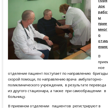
Поря
док
рабо
ы
прие
мног
о
отде
ения
В
прие
ное
отделение пациент поступает по направлению бригады
скорой помощи, по направлению врача амбулаторно-
поликлинического учреждения, в результате перевода
из другого стационара, а также при самообращении в
больницу.
В приемном отделении пациентов регистрируют в