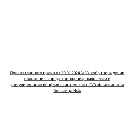
Приказ главного врача от 30.01.2024 №33 «об утверждении
положения о предотвращении, выявлении и
урегулировании конфликта интересов в ГУЗ «Клиническая
больница №4»