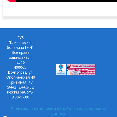
ГУЗ
"Клиническая
больница № 4".
Все права
защищены. |
2016
400065,
Волгоград, ул.
Ополченская 40
Приемная: +7
(8442) 24-63-02.
Режим работы:
8.00-17.00
Политика в отношении обработки персональных
данных