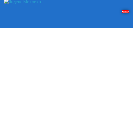
Решение задач на Pascal и Delphi. Построение графиков в Gnuplot