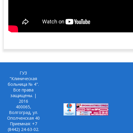
ГУЗ
"Клиническая
больница № 4".
Все права
защищены. |
2016
400065,
Волгоград, ул.
Ополченская 40
Приемная: +7
(8442) 24-63-02.