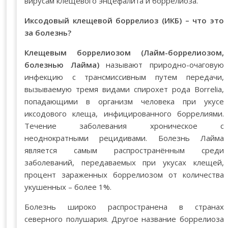
вирусам клещевого энцефалита и боррелиоза.
Иксодовый клещевой боррелиоз (ИКБ) – что это
за болезнь?
Клещевым боррелиозом
(Лайм-боррелиозом,
болезнью Лайма)
называют природно-очаговую
инфекцию с трансмиссивным путем передачи,
вызываемую тремя видами спирохет рода Borrelia,
попадающими в организм человека при укусе
иксодового клеща, инфицированного боррелиями.
Течение заболевания хроническое с
неоднократными рецидивами. Болезнь Лайма
является самым распространённым среди
заболеваний, передаваемых при укусах клещей,
процент зараженных боррелиозом от количества
укушенных – более 1%.
Болезнь широко распространена в странах
северного полушария. Другое название боррелиоза